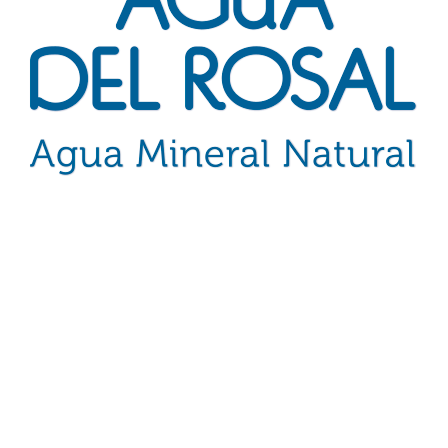
 todas las marcas de aguas que ponemos a su dispo
echos reservados | Diseño web
J2Pareis
|
Escríbenos